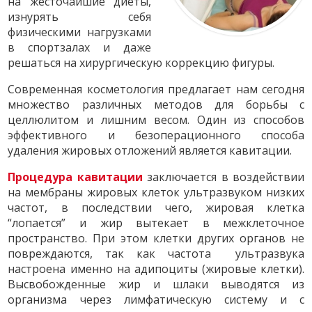
на жесточайшие диеты,
изнурять себя
физическими нагрузками
в спортзалах и даже
решаться на хирургическую коррекцию фигуры.
Современная косметология предлагает нам сегодня
множество различных методов для борьбы с
целлюлитом и лишним весом. Один из способов
эффективного и безоперационного способа
удаления жировых отложений является кавитации.
Процедура кавитации
заключается в воздействии
на мембраны жировых клеток ультразвуком низких
частот, в последствии чего, жировая клетка
“лопается” и жир вытекает в межклеточное
пространство. При этом клетки других органов не
повреждаются, так как частота ультразвука
настроена именно на адипоциты (жировые клетки).
Высвобожденные жир и шлаки выводятся из
организма через лимфатическую систему и с