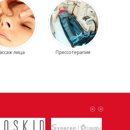
ассаж лица
Прессотерапия
Отбели