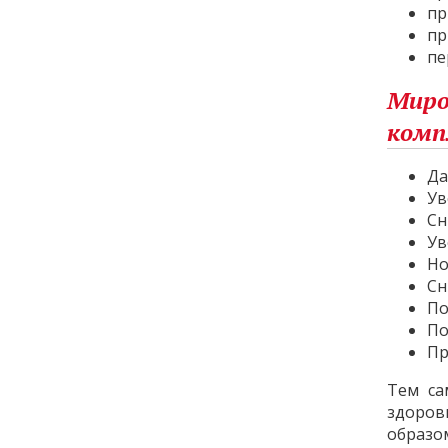
пр
пр
пе
Мир
комп
Да
Ув
Сн
Ув
Но
Сн
По
По
Пр
Тем са
здоров
образо