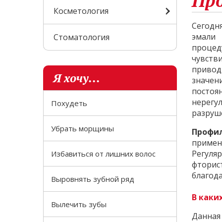
Пр
Косметология
Сегодн
эмали
Стоматология
процед
чувств
привод
Я хочу...
значен
постоя
нерегу
Похудеть
разруш
Убрать морщины
Профи
примен
Регуля
Избавиться от лишних волос
фторис
благод
Выровнять зубной ряд
В каки
Вылечить зубы
Данная