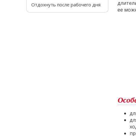
длител
Отдохнуть после рабочего дня
ее мож
Особ
дл
дл
хо
пр