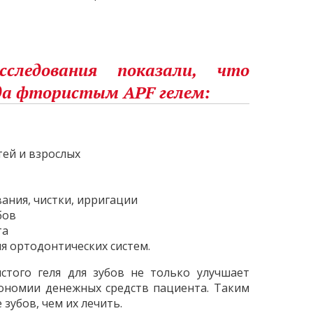
следования показали, что
да фтористым APF гелем:
тей и взрослых
ания, чистки, ирригации
бов
та
я ортодонтических систем.
того геля для зубов не только улучшает
кономии денежных средств пациента. Таким
убов, чем их лечить.