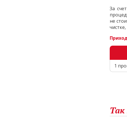
За сче
процед
не стои
чистке
Приход
1 про
Так