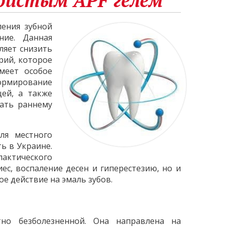
ристым APF гелем
ления зубной
ние. Данная
ляет снизить
рий, которое
меет особое
формирование
щей, а также
вать раннему
ля местного
ь в Украине.
актического
ес, воспаление десен и гиперестезию, но и
е действие на эмаль зубов.
тно безболезненной. Она направлена на