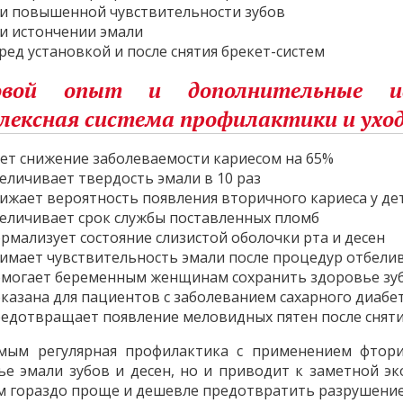
и повышенной чувствительности зубов
и истончении эмали
ред установкой и после снятия брекет-систем
овой опыт и дополнительные ис
лексная система профилактики и ухо
ет снижение заболеваемости кариесом на 65%
еличивает твердость эмали в 10 раз
ижает вероятность появления вторичного кариеса у де
еличивает срок службы поставленных пломб
рмализует состояние слизистой оболочки рта и десен
имает чувствительность эмали после процедур отбелив
могает беременным женщинам сохранить здоровье зу
казана для пациентов с заболеванием сахарного диабе
едотвращает появление меловидных пятен после сняти
мым регулярная профилактика с применением фторис
ье эмали зубов и десен, но и приводит к заметной э
м гораздо проще и дешевле предотвратить разрушение з